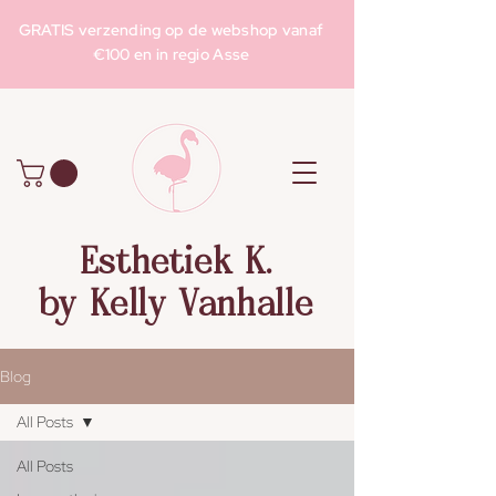
GRATIS verzending op de webshop vanaf
€100 en in regio Asse
Esthetiek K.
by Kelly Vanhalle
Blog
All Posts
All Posts