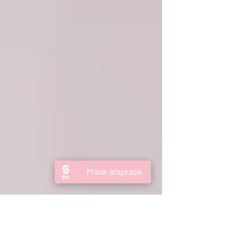
verwijdert dode huidcellen én donshaartjes, waardoor
je huid meteen zachter, gladder en frisser aanvoelt.
Maar wist je dat het resultaat nog mooier blijft als je je
huid achteraf goed verzorgt? Hieronder deel ik de
belangrijkste do’s en don’ts na een dermaplaning ,
zodat jouw huid optimaal kan herstellen en stralen!
DO’S — Wat je wél mag (