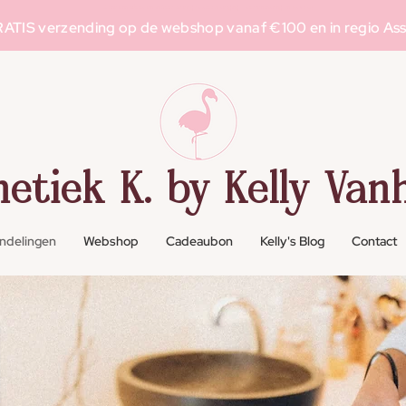
Schoonheidssalon in Asse voor g
elaatsverzorging
, l
aserontharing
en m
ake-up
ATIS verzending op de webshop vanaf €100 en in regio As
hetiek K. by Kelly Vanh
ndelingen
Webshop
Cadeaubon
Kelly's Blog
Contact