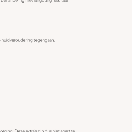
e behandeling met langdurig resultaat.
de huidveroudering tegengaan,
ging. Deze extra's zijn dus niet apart te