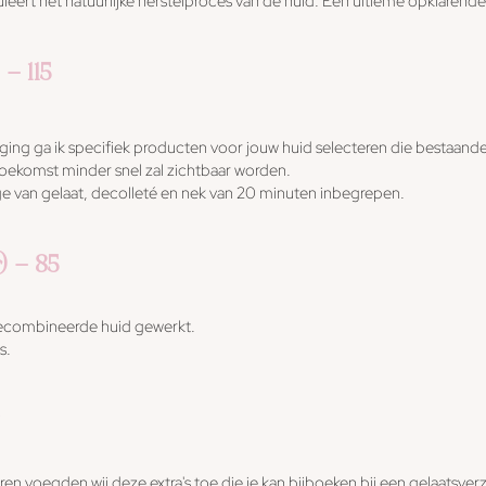
leert het natuurlijke herstelproces van de huid. Een ultieme opklarend
 - 115
ing ga ik specifiek producten voor jouw huid selecteren die bestaan
toekomst minder snel zal zichtbaar worden.
ge van gelaat, decolleté en nek van 20 minuten inbegrepen.
) - 85
gecombineerde huid gewerkt.
s.
n voegden wij deze extra's toe die je kan bijboeken bij een gelaatsverzor