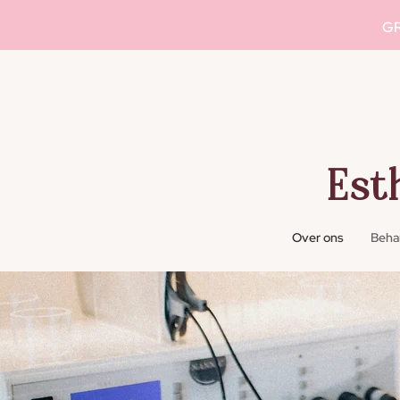
GR
Est
Over ons
Beha