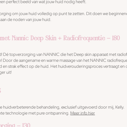
 een perfect beeld van wat jouw huid nodig heeft.
rging om jouw huid volledig op punt te zetten. Dit doen we beginnen
aan de noden van jouw huid.
met Nannic Deep Skin + Radiofrequentie - 180
aald! Dé topverzorging van NANNIC die het Deep skin apparaat met radi
rmijn! Door de aangename en warme massage van het NANNIC radiofrequ
 en strak effect op de huid. Het huidverouderingsproces vertraagt en du
er uit!
5
e huidverbeterende behandeling, exclusief uitgevoerd door mij, Kelly.
te technologie met pure ontspanning.
Meer info hier
rging - 130