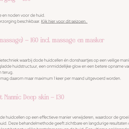
gie en noden voor de huid.
verzorging beschikbaar.
Kijk hier voor dit seizoen.
massage) - 160 incl. massage en masker
tietechniek waarbij dode huidcellen én donshaartjes op een veilige man
gladde huidstructuur, een onmiddellijke glow en een betere opname va
n terug.
 en mag daarom maar maximum 1 keer per maand uitgevoerd worden.
t Nannic Deep skin - 130
de huidcellen op een effectieve manier verwijderen, waardoor de groei
huid. Deze behandelmethode geeft zichtbare en langdurige resultaten o