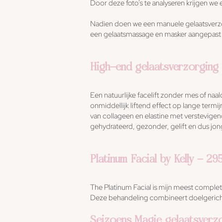
Door deze foto’s te analyseren krijgen we
Nadien doen we een manuele gelaatsverzo
een gelaatsmassage en masker aangepast 
High-end gelaatsverzorging 
Een natuurlijke facelift zonder mes of n
onmiddellijk liftend effect op lange te
van collageen en elastine met verstevigend
gehydrateerd, gezonder, gelift en dus jong
Platinum Facial by Kelly - 29
The Platinum Facial is mijn meest complet
Deze behandeling combineert doelgerich
Seizoens Magie gelaatsverzo