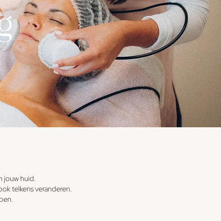
g
n jouw huid.
ook telkens veranderen.
epen.