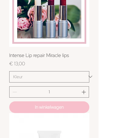
Intense Lip repair Miracle lips
Prijs
€ 13,00
In winkelwagen