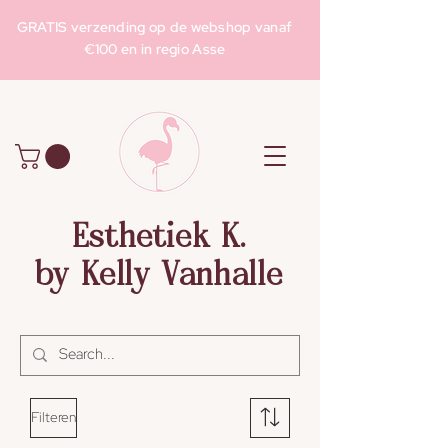
GRATIS verzending op de webshop vanaf
€100 en in regio Asse
Esthetiek K.
by Kelly Vanhalle
Filteren