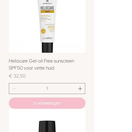
Heliocare Gel-oil Free sunscreen
SPF50 voor vette huid
Prijs
€ 32,50
In winkelwagen