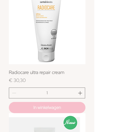
Radiocare ultra repair cream
Prijs
€ 30,30
In winkelwagen