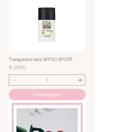
Transparant stick SPF50 SPORT
Prijs
€ 29,50
In winkelwagen