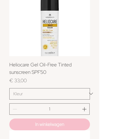
Heliocare Gel Oil-Free Tinted
sunscreen SPF50
Prijs
€ 33,00
In winkelwagen