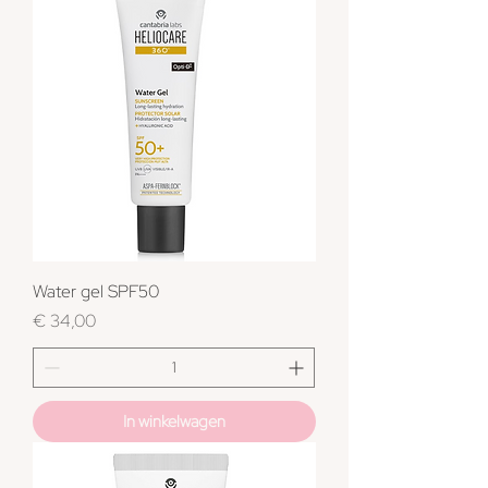
Water gel SPF50
Prijs
€ 34,00
In winkelwagen