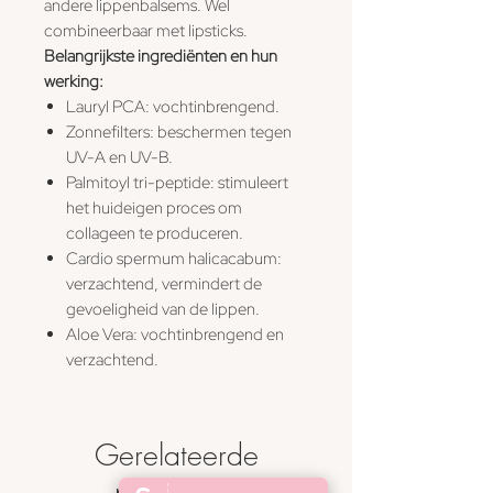
andere lippenbalsems. Wel
combineerbaar met lipsticks.
Belangrijkste ingrediënten en hun
werking:
Lauryl PCA: vochtinbrengend.
Zonnefilters: beschermen tegen
UV-A en UV-B.
Palmitoyl tri-peptide: stimuleert
het huideigen proces om
collageen te produceren.
Cardio spermum halicacabum:
verzachtend, vermindert de
gevoeligheid van de lippen.
Aloe Vera: vochtinbrengend en
verzachtend.
Gerelateerde
producten