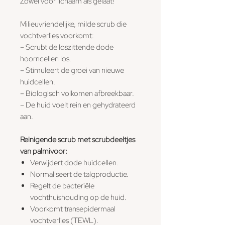
Zowel voor lichaam als gelaat!
Milieuvriendelijke, milde scrub die
vochtverlies voorkomt:
– Scrubt de loszittende dode
hoorncellen los.
– Stimuleert de groei van nieuwe
huidcellen.
– Biologisch volkomen afbreekbaar.
– De huid voelt rein en gehydrateerd
aan.
Reinigende scrub met scrubdeeltjes
van palmivoor:
Verwijdert dode huidcellen.
Normaliseert de talgproductie.
Regelt de bacteriële
vochthuishouding op de huid.
Voorkomt transepidermaal
vochtverlies (TEWL).