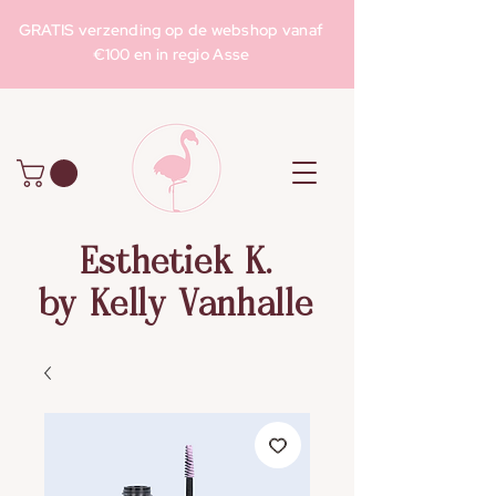
GRATIS verzending op de webshop vanaf
€100 en in regio Asse
Esthetiek K.
by Kelly Vanhalle