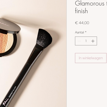
Glamorous t
finish
Prijs
€ 44,00
Aantal
*
In winkelwagen