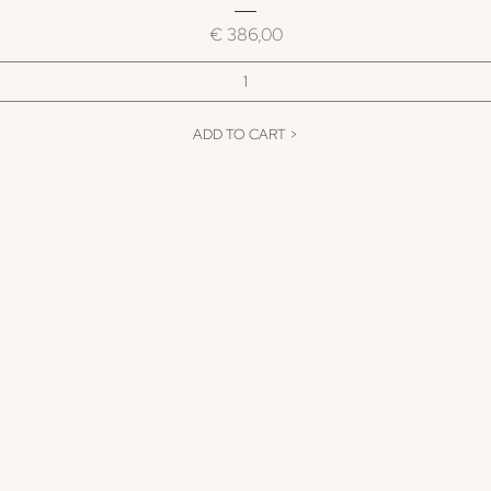
Prijs
€ 386,00
ADD TO CART >