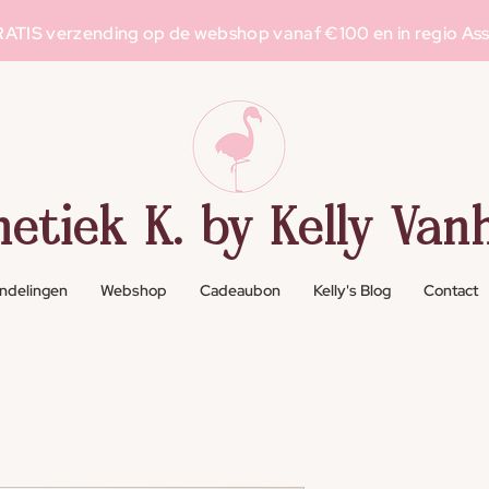
Schoonheidssalon in Asse voor g
elaatsverzorging
, l
aserontharing
en m
ake-up
ATIS verzending op de webshop vanaf €100 en in regio As
hetiek K. by Kelly Vanh
ndelingen
Webshop
Cadeaubon
Kelly's Blog
Contact