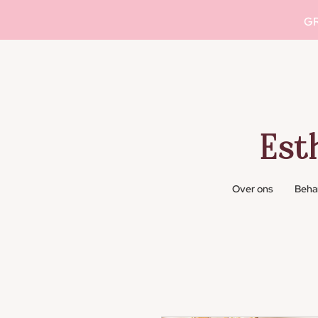
GR
Est
Over ons
Beha