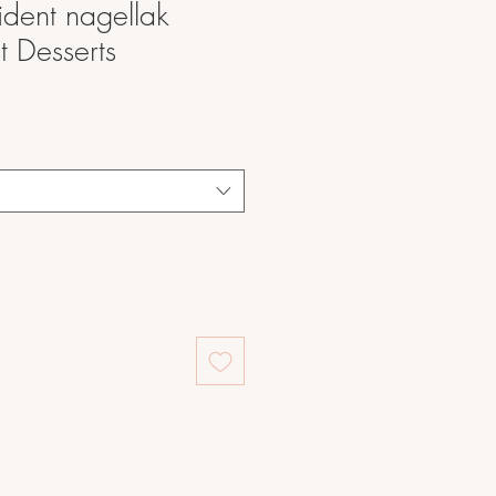
ident nagellak
st Desserts