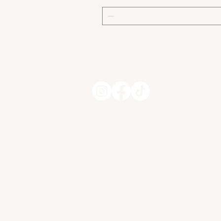
Esthetiek K. by Kelly Vanhalle
Lindelaan 32
1730 Asse
Btw: BE 1018.174.653
Telefoon: 02 453 07 09