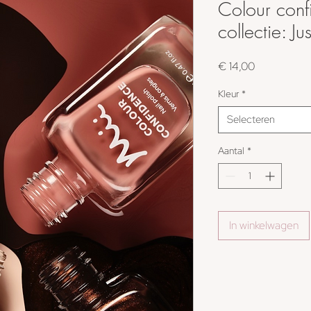
Colour conf
collectie: Ju
Prijs
€ 14,00
Kleur
*
Selecteren
Aantal
*
In winkelwagen