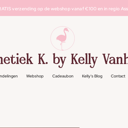
Schoonheidssalon in Asse voor g
elaatsverzorging
, l
aserontharing
en m
ake-up
ATIS verzending op de webshop vanaf €100 en in regio As
hetiek K. by Kelly Vanh
ndelingen
Webshop
Cadeaubon
Kelly's Blog
Contact