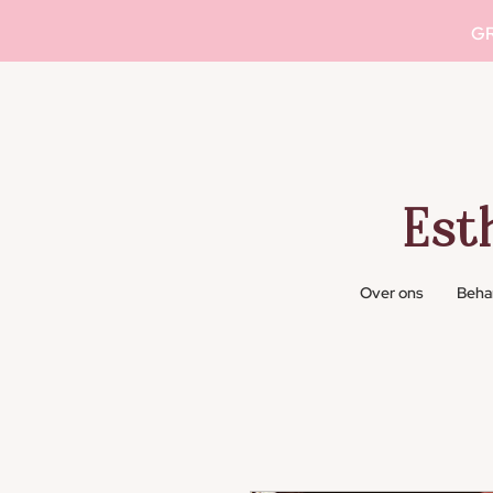
GR
Est
Over ons
Beha