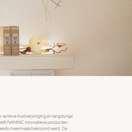
or actieve huidverjonging en langdurige
heeft NANNIC innovatieve producten
ie reeds meermaals bekroond werd. De