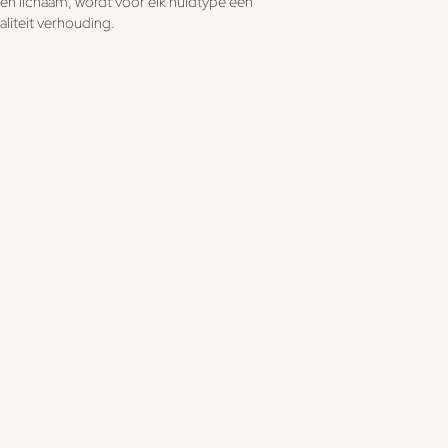
en lichaam, wordt voor elk huidtype een
liteit verhouding.
Vacatures
------------------------------------------------------------------------------------
Algemene Voorwaarden
------------------------------------------------------------------------------------
Privacy Statement