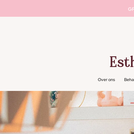
GR
Est
Over ons
Beha