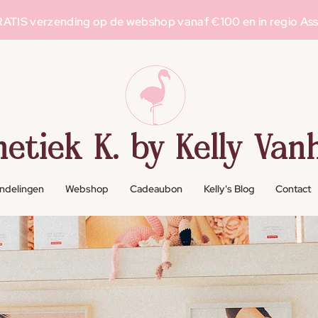
Schoonheidssalon in Asse voor g
elaatsverzorging
, l
aserontharing
en m
ake-up
ATIS verzending op de webshop vanaf €100 en in regio As
hetiek K. by Kelly Vanh
ndelingen
Webshop
Cadeaubon
Kelly's Blog
Contact