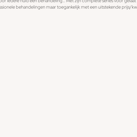
oor iedere huid een behandeling… Met zijn complete series voor gelaat 
ionele behandelingen maar toegankelijk met een uitstekende prijs/kwa
Contact
-------------------------------------------------------------------------------------
-
Behandelingen
-
-------------------------------------------------------------------------------------