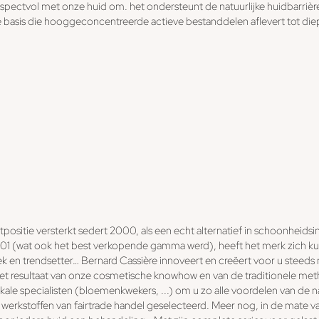
spectvol met onze huid om. het ondersteunt de natuurlijke huidbarri
 basis die hooggeconcentreerde actieve bestanddelen aflevert tot diep
positie versterkt sedert 2000, als een echt alternatief in schoonheidsi
01 (wat ook het best verkopende gamma werd), heeft het merk zich 
k en trendsetter… Bernard Cassière innoveert en creëert voor u steeds
het resultaat van onze cosmetische knowhow en van de traditionele met
le specialisten (bloemenkwekers, ...) om u zo alle voordelen van de n
werkstoffen van fairtrade handel geselecteerd. Meer nog, in de mate 