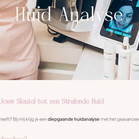
Huid Analyse
 Jouw Sleutel tot een Stralende Huid
eeft? Bij mij krijg je een
diepgaande huidanalyse
met het geavance