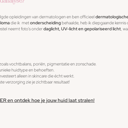
danalyse?
olgde opleidingen van dermatologen en ben officieel
dermatologische
ploma
die ik met
onderscheiding
behaalde, heb ik diepgaande kennis 
stel neemt foto’s onder
daglicht, UV-licht en gepolariseerd licht
, w
zoals vochtbalans, poriën, pigmentatie en zonschade.
nieke huidtype en behoeften.
investeert alleen in skincare die écht werkt.
ste verzorging zie je zichtbaar resultaat!
ER en ontdek hoe je jouw huid laat stralen!