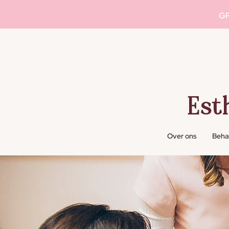
GR
Est
Over ons
Beha