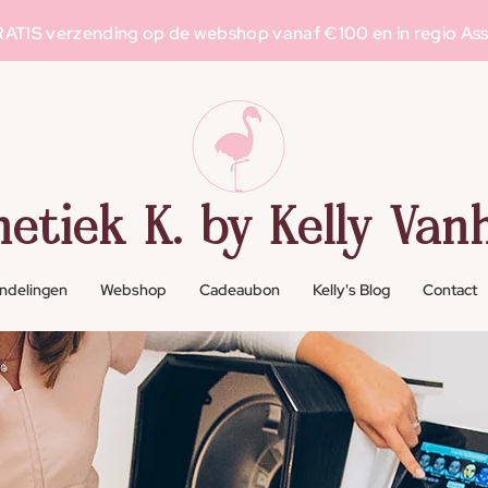
Schoonheidssalon in Asse voor g
elaatsverzorging
, l
aserontharing
en m
ake-up
ATIS verzending op de webshop vanaf €100 en in regio As
hetiek K. by Kelly Vanh
ndelingen
Webshop
Cadeaubon
Kelly's Blog
Contact