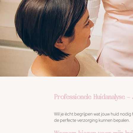
Professionele Huidanalyse –
Wil je écht begrijpen wat jouw huid nodig h
de perfecte verzorging kunnen bepalen.